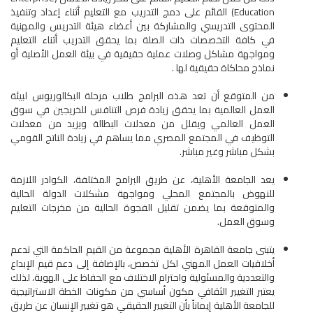
Education) القائم على دمج التدريب مع التعليم أثناء إعداد وتنفيذ
المحتوى التدريسي والمشاركة بين أعضاء هيئة التدريس والمهنية
في كافة التخصصات ذات الصلة بما يحقق التدريب أثناء التعليم
ومواجهة مشاكل وصلات عملية حقيقية في بيئة العمل الأصلية أو
نماذج محاكاة حقيقية لها .
من المتوقع أن تعد هذه البرامج طلاب مرحلة البكالوريوس لبيئة
العمل العالمية بما يحقق زيادة فرص التنافس للخريجين في سوق
العمل العالمي ويقلل من معدلات البطالة ويزيد من معدلات
التوظيف في المجتمع المصري مما يساهم في زيادة الناتج القومي
بشكل مباشر وغير مباشر.
يعد الجامعة الأهلية، عن طريق البرامج المختلفة، الكوادر اللازمة
للنهوض بالمجتمع المحلي ومواجهة مشكلات الدولة الحالية
والمتوقعة بما يضمن تقليل الفجوة الحالية من مخرجات التعليم
وسوق العمل.
يتبنى جامعة القاهرة الأهلية مجموعة من القيم الحاكمة التي تدعم
أخلاقيات العمل المهني لكل تخصص، بالإضافة إلى دعم قيم الإبداع
والتعددية والمسئولية واحترام الاختلاف مع الحفاظ على الهوية، لذلك
يعتبر التغيير الثقافي مكون أساسي من مكونات الخطة الاستراتيجية
للجامعة الأهلية إيماناً بأن التغيير الحقيقي هو تغيير الإنسان عن طريق