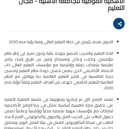
الأهمية القومية للجامعة الأهلية - مجال
التعليم
التدويل هدف رئيسي في خطة التعليم العالي وفقا رؤية مصر 2030
اتاحة التعليم والتدريب للجميع بجودة عالية ودون تمييز في إطار نظام
مؤسسي، وكفء وعادل ومستدام، ومرن عن طريق إنشاء برامج
تعليمية بشراكات دولية وإقليمية مع مؤسسات التعليم العالي ذات
الاعتماد الأكاديمي الذي يضمن تحسين جودة نظام التعليم وتحسين
درجة التنافسية في تقارير التعليم العالمية بما يتوافق مع النظم
العالمية للتعليم الجامعي كهدف من أهداف التعليم وفقاً لرؤية مصر
2030.
تعتمد البرامج التي تم إدراجها وتطويرها في جامعة القاهرة الأهلية
على تحقيق ميزة تنافسية أساسية تتمثل في ربط البرامج الأكاديمية
لشراكات مع مؤسسات مهنية متميزة محلياً وإقليمياً وعالمياً تضمن
حصول الطالب على التدريب الفني والمهني والتكنولوجي اللازم لأعداد
الطلاب في مرحلة البكالوريوس للعمل في بيئة العمل اليوم، ويتحقق
ذلك من خلال نظام التعليم القائم على فكر ريادة الأعمال (Enterprise