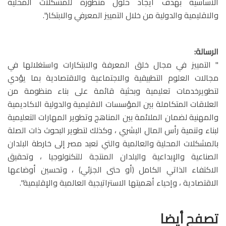
الاساسية بهدف ايجاد حلول متطورة للمشكلات المحلية
والاقليمية والدولية من خلال التمييز المعرفي والابتكار".
الرسالة:
" التمييز في مجال خلق المعرفة والابتكارات واستغلالها في
مجالات العلوم التطبيقية والاجتماعية والاقتصادية بما يؤدي
لتطويرخدمات تعليمية وبحثية قائمة على بناء منظومة من
العلاقات المتكاملة بين المؤسسات الاقليمية والدولية الاكاديمية
والمهنية لضمان الملائمة بين المناهج وتطوير المهارات التعليمية
لبناء وتنمية رأس المال البشري ، وكذلك لتطوير البحوث ذات الصلة
بالمشكلات المحلية والعالمية والتي تعيد مصر إلى خارطة البلدان
الصناعية والإبداعية والبلدان المنتجة للتكنولوجيا ، وتحقيق
الاكتفاء الذاتي الكامل (أو حتى الجزئي) ، وتحسين أوضاعها
الاقتصادية ، وإحياء أهميتها الاستراتيجية العالمية والإقليمية".
تصفح أيضا