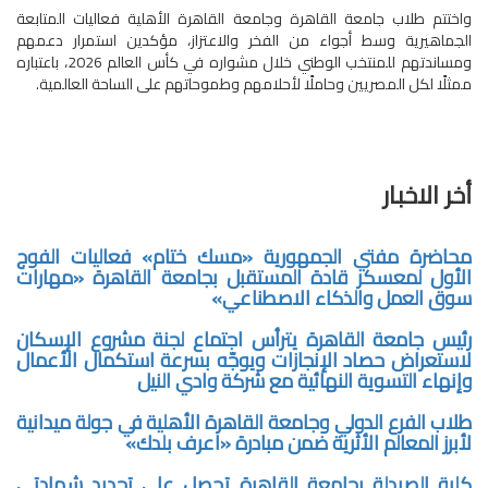
واختتم طلاب جامعة القاهرة وجامعة القاهرة الأهلية فعاليات المتابعة
الجماهيرية وسط أجواء من الفخر والاعتزاز، مؤكدين استمرار دعمهم
ومساندتهم للمنتخب الوطني خلال مشواره في كأس العالم 2026، باعتباره
ممثلًا لكل المصريين وحاملًا لأحلامهم وطموحاتهم على الساحة العالمية.
أخر الاخبار
محاضرة مفتي الجمهورية «مسك ختام» فعاليات الفوج
الأول لمعسكر قادة المستقبل بجامعة القاهرة «مهارات
سوق العمل والذكاء الاصطناعي»
رئيس جامعة القاهرة يترأس اجتماع لجنة مشروع الإسكان
لاستعراض حصاد الإنجازات ويوجّه بسرعة استكمال الأعمال
وإنهاء التسوية النهائية مع شركة وادي النيل
طلاب الفرع الدولي وجامعة القاهرة الأهلية في جولة ميدانية
لأبرز المعالم الأثرية ضمن مبادرة «اعرف بلدك»
كلية الصيدلة بجامعة القاهرة تحصل على تجديد شهادتي