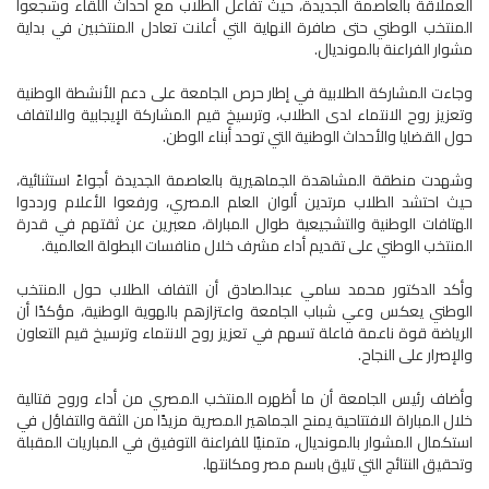
العملاقة بالعاصمة الجديدة، حيث تفاعل الطلاب مع أحداث اللقاء وشجعوا
المنتخب الوطني حتى صافرة النهاية التي أعلنت تعادل المنتخبين في بداية
مشوار الفراعنة بالمونديال.
وجاءت المشاركة الطلابية في إطار حرص الجامعة على دعم الأنشطة الوطنية
وتعزيز روح الانتماء لدى الطلاب، وترسيخ قيم المشاركة الإيجابية والالتفاف
حول القضايا والأحداث الوطنية التي توحد أبناء الوطن.
وشهدت منطقة المشاهدة الجماهيرية بالعاصمة الجديدة أجواءً استثنائية،
حيث احتشد الطلاب مرتدين ألوان العلم المصري، ورفعوا الأعلام ورددوا
الهتافات الوطنية والتشجيعية طوال المباراة، معبرين عن ثقتهم في قدرة
المنتخب الوطني على تقديم أداء مشرف خلال منافسات البطولة العالمية.
وأكد الدكتور محمد سامي عبدالصادق أن التفاف الطلاب حول المنتخب
الوطني يعكس وعي شباب الجامعة واعتزازهم بالهوية الوطنية، مؤكدًا أن
الرياضة قوة ناعمة فاعلة تسهم في تعزيز روح الانتماء وترسيخ قيم التعاون
والإصرار على النجاح.
وأضاف رئيس الجامعة أن ما أظهره المنتخب المصري من أداء وروح قتالية
خلال المباراة الافتتاحية يمنح الجماهير المصرية مزيدًا من الثقة والتفاؤل في
استكمال المشوار بالمونديال، متمنيًا للفراعنة التوفيق في المباريات المقبلة
وتحقيق النتائج التي تليق باسم مصر ومكانتها.