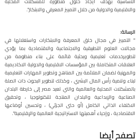
الاساسية بهدف ايجاد حلول متطورة للمشكلات المحلية
والاقليمية والدولية من خلال التمييز المعرفي والابتكار".
الرسالة:
" التمييز في مجال خلق المعرفة والابتكارات واستغلالها في
مجالات العلوم التطبيقية والاجتماعية والاقتصادية بما يؤدي
لتطويرخدمات تعليمية وبحثية قائمة على بناء منظومة من
العلاقات المتكاملة بين المؤسسات الاقليمية والدولية الاكاديمية
والمهنية لضمان الملائمة بين المناهج وتطوير المهارات التعليمية
لبناء وتنمية رأس المال البشري ، وكذلك لتطوير البحوث ذات الصلة
بالمشكلات المحلية والعالمية والتي تعيد مصر إلى خارطة البلدان
الصناعية والإبداعية والبلدان المنتجة للتكنولوجيا ، وتحقيق
الاكتفاء الذاتي الكامل (أو حتى الجزئي) ، وتحسين أوضاعها
الاقتصادية ، وإحياء أهميتها الاستراتيجية العالمية والإقليمية".
تصفح أيضا