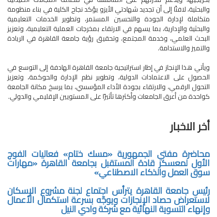
والبحثية، لافتًا إلى أن تجديد شهادتي الأيزو يؤكد نجاح الكلية في بناء منظومة
متكاملة لإدارة الجودة والتحسين المستمر، وتطوير الخدمات التعليمية
والبحثية والإدارية، بما يسهم في الارتقاء بمخرجات العملية التعليمية، وتعزيز
البحث العلمي، وخدمة المجتمع، وتحقيق رؤية جامعة القاهرة في الريادة
والتميز والاستدامة.
ويأتي هذا الإنجاز في إطار استراتيجية جامعة القاهرة الهادفة إلى التوسع في
الحصول على الاعتمادات الدولية، وتطوير نظم الإدارة والحوكمة، وتعزيز
التحول الرقمي، والارتقاء بجودة الأداء المؤسسي، بما يرسخ مكانة الجامعة
كواحدة من أعرق الجامعات وأكثرها تأثيرًا على المستويين الإقليمي والدولي.
أخر الاخبار
محاضرة مفتي الجمهورية «مسك ختام» فعاليات الفوج
الأول لمعسكر قادة المستقبل بجامعة القاهرة «مهارات
سوق العمل والذكاء الاصطناعي»
رئيس جامعة القاهرة يترأس اجتماع لجنة مشروع الإسكان
لاستعراض حصاد الإنجازات ويوجّه بسرعة استكمال الأعمال
وإنهاء التسوية النهائية مع شركة وادي النيل