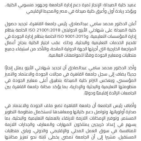
عميد كلية الصيدلة: الإنجاز ثمرة دعم إدارة الجامعة وجهود منسوبي الكلية..
ويؤكد ريادة أول وأعرق كلية صيدلة في مصر والمحيط الإقليمي
أعلن الدكتور محمد سامي عبدالصادق، رئيس جامعة القاهرة، تجديد حصول
كلية الصيدلة على شهادتي الأيزو الدوليتين ISO 21001:2018 الخاصة بنظام
إدارة المؤسسات التعليمية، وISO 9001:2015 الخاصة بنظام إدارة الجودة في
تقديم الخدمات التعليمية والبحثية، وذلك عقب اجتياز الكلية بنجاح أعمال
المراجعة الخارجية التي أجرتها الجهة الدولية المانحة، والتأكد من استيفاء جميع
متطلبات ومعايير الجودة وفقًا للمواصفات العالمية.
وأكد الدكتور محمد سامي عبدالصادق أن تجديد شهادتي الأيزو يمثل إنجازًا
جديدًا يضاف إلى سجل جامعة القاهرة في مجالات الجودة والاعتماد والتميز
المؤسسي، ويعكس التزام كلية الصيدلة بتطبيق أعلى معايير الجودة في
منظومتها التعليمية والبحثية والإدارية، بما يؤكد مكانة جامعة القاهرة بين
الجامعات الرائدة إقليميًا ودوليًا.
وأضاف رئيس الجامعة أن جامعة القاهرة تضع ملف الجودة والاعتماد في
صدارة أولوياتها، وتواصل دعم كلياتها ومعاهدها لاستكمال منظومة التطوير
المستمر، وتوفير الإمكانات اللازمة للارتقاء بالعملية التعليمية والبحثية، بما
يسهم في إعداد خريجين يمتلكون المهارات والمعارف والجدارات اللازمة
للمنافسة في سوق العمل المحلي والإقليمي والدولي، ويلبي متطلبات
المستقبل، مشيرا إلى أن الجامعة تمضي بخطى ثابتة نحو تعزيز مكانتها