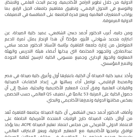
الدولية من خلال تطوير البرامج الأكاديمية، ودعم البحث العلمي والابتكار،
والتوسع في التحول الرقمي، وتطبيق مفاهيم جامعات الجيل الرابع، بما
يواكب المتغيرات العالمية ويعزز قدرة الجامعة على المنافسة في التصنيفات
الدولية المرموقة.
ومن جانبه، أعرب الدكتور أحمد حسن الشافعي، عميد كلية الصيدلة، عن
اعتزازه بتجديد شهادتي الأيزو، مؤكدًا أن هذا الإنجاز يمثل ثمرة للدعم
المتواصل من إدارة جامعة القاهرة برئاسة الأستاذ الدكتور محمد سامي
عبدالصادق، وللجهود المخلصة التي يبذلها أعضاء هيئة التدريس والهيئة
المعاونة والجهاز الإداري وجميع منسوبي الكلية لترسيخ ثقافة الجودة
والتميز المؤسسي.
وأكد عميد كلية الصيدلة أن الكلية، باعتبارها أول وأعرق كلية صيدلة في مصر
والمحيط الإقليمي، تواصل أداء رسالتها في إعداد الكفاءات الصيدلية
والقيادات العلمية وفق أحدث المعايير الأكاديمية والبحثية، مشيرًا إلى أن
حصول الكلية على المرتبة 53 عالميًا في تصنيف QS العالمي حسب التخصص
يعكس مكانتها الدولية وتميزها الأكاديمي والبحثي.
وأضاف الدكتور أحمد حسن الشافعي أن كلية الصيدلة بجامعة القاهرة تُعد
من أوائل كليات الصيدلة خارج الولايات المتحدة الأمريكية الحاصلة على
الاعتماد الدولي الأمريكي من مجلس اعتماد تعليم الصيدلة ACPE، بما يؤكد
توافق برامجها الأكاديمية مع المعايير الدولية، ويعزز الاعتراف العالمي
بخريجيها، ويدعم قدرتهم على المنافسة في مختلف المجالات الصيدلية