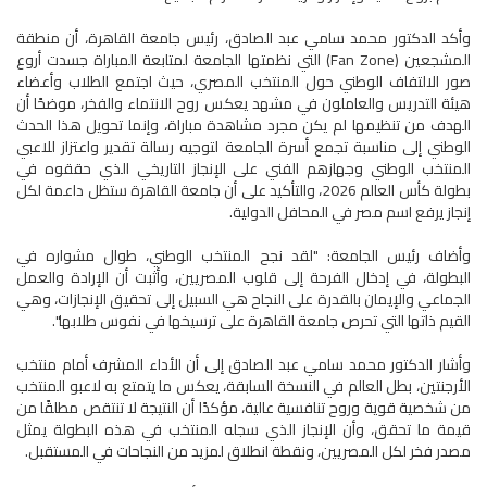
وأكد الدكتور محمد سامي عبد الصادق، رئيس جامعة القاهرة، أن منطقة
المشجعين (Fan Zone) التي نظمتها الجامعة لمتابعة المباراة جسدت أروع
صور الالتفاف الوطني حول المنتخب المصري، حيث اجتمع الطلاب وأعضاء
هيئة التدريس والعاملون في مشهد يعكس روح الانتماء والفخر، موضحًا أن
الهدف من تنظيمها لم يكن مجرد مشاهدة مباراة، وإنما تحويل هذا الحدث
الوطني إلى مناسبة تجمع أسرة الجامعة لتوجيه رسالة تقدير واعتزاز للاعبي
المنتخب الوطني وجهازهم الفني على الإنجاز التاريخي الذي حققوه في
بطولة كأس العالم 2026، والتأكيد على أن جامعة القاهرة ستظل داعمة لكل
إنجاز يرفع اسم مصر في المحافل الدولية.
وأضاف رئيس الجامعة: "لقد نجح المنتخب الوطني، طوال مشواره في
البطولة، في إدخال الفرحة إلى قلوب المصريين، وأثبت أن الإرادة والعمل
الجماعي والإيمان بالقدرة على النجاح هي السبيل إلى تحقيق الإنجازات، وهي
القيم ذاتها التي تحرص جامعة القاهرة على ترسيخها في نفوس طلابها".
وأشار الدكتور محمد سامي عبد الصادق إلى أن الأداء المشرف أمام منتخب
الأرجنتين، بطل العالم في النسخة السابقة، يعكس ما يتمتع به لاعبو المنتخب
من شخصية قوية وروح تنافسية عالية، مؤكدًا أن النتيجة لا تنتقص مطلقًا من
قيمة ما تحقق، وأن الإنجاز الذي سجله المنتخب في هذه البطولة يمثل
مصدر فخر لكل المصريين، ونقطة انطلاق لمزيد من النجاحات في المستقبل.