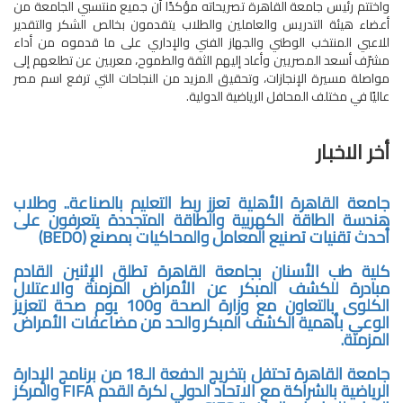
واختتم رئيس جامعة القاهرة تصريحاته مؤكدًا أن جميع منتسبي الجامعة من
أعضاء هيئة التدريس والعاملين والطلاب يتقدمون بخالص الشكر والتقدير
للاعبي المنتخب الوطني والجهاز الفني والإداري على ما قدموه من أداء
مشرّف أسعد المصريين وأعاد إليهم الثقة والطموح، معربين عن تطلعهم إلى
مواصلة مسيرة الإنجازات، وتحقيق المزيد من النجاحات التي ترفع اسم مصر
عاليًا في مختلف المحافل الرياضية الدولية.
أخر الاخبار
جامعة القاهرة الأهلية تعزز ربط التعليم بالصناعة.. وطلاب
هندسة الطاقة الكهربية والطاقة المتجددة يتعرفون على
أحدث تقنيات تصنيع المعامل والمحاكيات بمصنع (BEDO)
كلية طب الأسنان بجامعة القاهرة تطلق الإثنين القادم
مبادرة للكشف المبكر عن الأمراض المزمنة والاعتلال
الكلوى بالتعاون مع وزارة الصحة و100 يوم صحة لتعزيز
الوعي بأهمية الكشف المبكر والحد من مضاعفات الأمراض
المزمنة.
جامعة القاهرة تحتفل بتخريج الدفعة الـ18 من برنامج الإدارة
الرياضية بالشراكة مع الاتحاد الدولي لكرة القدم FIFA والمركز