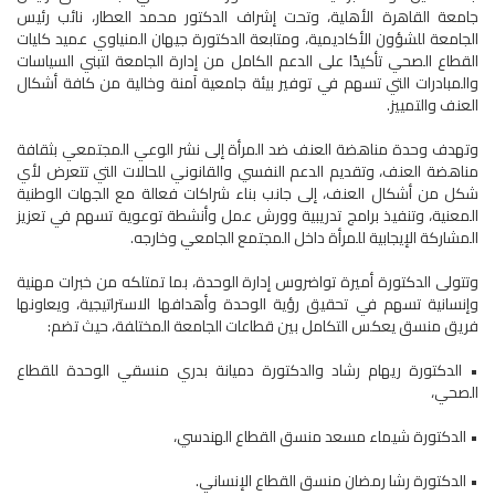
جامعة القاهرة الأهلية، وتحت إشراف الدكتور محمد العطار، نائب رئيس
الجامعة للشؤون الأكاديمية، ومتابعة الدكتورة جيهان المنياوي عميد كليات
القطاع الصحي تأكيدًا على الدعم الكامل من إدارة الجامعة لتبني السياسات
والمبادرات التي تسهم في توفير بيئة جامعية آمنة وخالية من كافة أشكال
العنف والتمييز.
وتهدف وحدة مناهضة العنف ضد المرأة إلى نشر الوعي المجتمعي بثقافة
مناهضة العنف، وتقديم الدعم النفسي والقانوني للحالات التي تتعرض لأي
شكل من أشكال العنف، إلى جانب بناء شراكات فعالة مع الجهات الوطنية
المعنية، وتنفيذ برامج تدريبية وورش عمل وأنشطة توعوية تسهم في تعزيز
المشاركة الإيجابية للمرأة داخل المجتمع الجامعي وخارجه.
وتتولى الدكتورة أميرة تواضروس إدارة الوحدة، بما تمتلكه من خبرات مهنية
وإنسانية تسهم في تحقيق رؤية الوحدة وأهدافها الاستراتيجية، ويعاونها
فريق منسق يعكس التكامل بين قطاعات الجامعة المختلفة، حيث تضم:
• الدكتورة ريهام رشاد والدكتورة دميانة بدري منسقي الوحدة للقطاع
الصحي،
• الدكتورة شيماء مسعد منسق القطاع الهندسي،
• الدكتورة رشا رمضان منسق القطاع الإنساني.