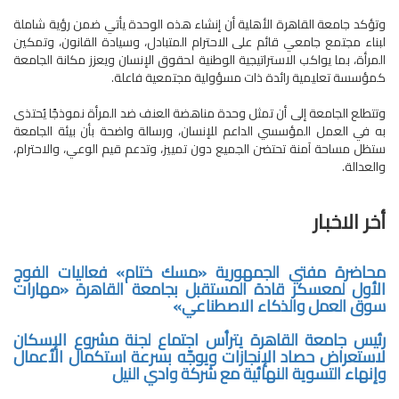
وتؤكد جامعة القاهرة الأهلية أن إنشاء هذه الوحدة يأتي ضمن رؤية شاملة
لبناء مجتمع جامعي قائم على الاحترام المتبادل، وسيادة القانون، وتمكين
المرأة، بما يواكب الاستراتيجية الوطنية لحقوق الإنسان ويعزز مكانة الجامعة
كمؤسسة تعليمية رائدة ذات مسؤولية مجتمعية فاعلة.
وتتطلع الجامعة إلى أن تمثل وحدة مناهضة العنف ضد المرأة نموذجًا يُحتذى
به في العمل المؤسسي الداعم للإنسان، ورسالة واضحة بأن بيئة الجامعة
ستظل مساحة آمنة تحتضن الجميع دون تمييز، وتدعم قيم الوعي، والاحترام،
والعدالة.
أخر الاخبار
محاضرة مفتي الجمهورية «مسك ختام» فعاليات الفوج
الأول لمعسكر قادة المستقبل بجامعة القاهرة «مهارات
سوق العمل والذكاء الاصطناعي»
رئيس جامعة القاهرة يترأس اجتماع لجنة مشروع الإسكان
لاستعراض حصاد الإنجازات ويوجّه بسرعة استكمال الأعمال
وإنهاء التسوية النهائية مع شركة وادي النيل