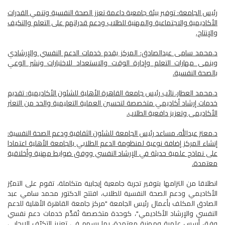
رئيس الجامعة: توفير بيئة جامعية داعمة تعزز الصحة النفسية وتنمي القدرات
الأكاديمية والاجتماعية والمهنية للطلاب ودعم قدراتهم على التعلم والتكيف
والإنتاج.
د.محمد سامى عبدالصادق: المركز يقدم خدمات الدعم النفسي والإرشادي
وينمى مهارات التعلم وإدارة الوقت والاستعداد للاختبارات ونشر الوعي
بالصحة النفسية.
د.محمد العطار، نائب رئيس جامعة القاهرة الأهلية للشئون الأكاديمية: تقديم
خدمات إرشاد أكاديمي متخصصة لتحسين العملية التعليمية والحد من التعثر
الأكاديمى وتعزيز دافعية الطلاب.
د.معتز عبدالله، مساعد رئيس الجامعة للشئون الثقافية ودعم الصحة النفسية:
إنشاء المركز إضافة نوعية لمنظومة الدعم الطلابي بالجامعة الأهلية اعتمادا
على نماذج علمية حديثة في الإرشاد النفسي ووفق ضوابط مهنية وأخلاقية
معتمدة.
انطلاقا من التزامها بتوفير تجربة جامعية إيجابية متكاملة، تقوم على التميّز
الأكاديمي ودعم الصحة النفسية للطلاب، افتتح الدكتور محمد سامي عبد
الصادق المكلف بأعمال رئيس الجامعة "مركز جامعة القاهرة الأهلية للدعم
النفسي والإرشاد الأكاديمي"، كوحدة متخصصة تُقدِّم خدمات دعم نفسي
وفق أسس علمية ومهنية معتمدة، بما يسهم في تعزيز التكيّف الإيجابي