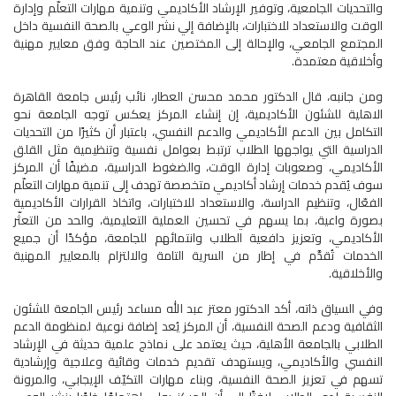
والتحديات الجامعية، وتوفير الإرشاد الأكاديمي وتنمية مهارات التعلّم وإدارة
الوقت والاستعداد للاختبارات، بالإضافة إلي نشر الوعي بالصحة النفسية داخل
المجتمع الجامعي، والإحالة إلى المختصين عند الحاجة وفق معايير مهنية
وأخلاقية معتمدة.
ومن جانبه، قال الدكتور محمد محسن العطار، نائب رئيس جامعة القاهرة
الاهلية للشئون الأكاديمية، إن إنشاء المركز يعكس توجه الجامعة نحو
التكامل بين الدعم الأكاديمي والدعم النفسي، باعتبار أن كثيرًا من التحديات
الدراسية التي يواجهها الطلاب ترتبط بعوامل نفسية وتنظيمية مثل القلق
الأكاديمي، وصعوبات إدارة الوقت، والضغوط الدراسية، مضيفًا أن المركز
سوف يُقدم خدمات إرشاد أكاديمي متخصصة تهدف إلى تنمية مهارات التعلّم
الفعّال، وتنظيم الدراسة، والاستعداد للاختبارات، واتخاذ القرارات الأكاديمية
بصورة واعية، بما يسهم في تحسين العملية التعليمية، والحد من التعثّر
الأكاديمي، وتعزيز دافعية الطلاب وانتمائهم للجامعة، مؤكدًا أن جميع
الخدمات تُقدَّم في إطار من السرية التامة والالتزام بالمعايير المهنية
والأخلاقية.
وفي السياق ذاته، أكد الدكتور معتز عبد الله مساعد رئيس الجامعة للشئون
الثقافية ودعم الصحة النفسية، أن المركز يُعد إضافة نوعية لمنظومة الدعم
الطلابي بالجامعة الأهلية، حيث يعتمد على نماذج علمية حديثة في الإرشاد
النفسي والأكاديمي، ويستهدف تقديم خدمات وقائية وعلاجية وإرشادية
تسهم في تعزيز الصحة النفسية، وبناء مهارات التكيّف الإيجابي، والمرونة