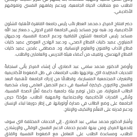
للطلاب مع متطلبات الحياة الجامعية، ويدعم رفاههم النفسي وتفوقهم
الأكاديمي.
حضر افتتاح المركز، د.محمد العطار نائب رئيس جامعة القاهرة الأهلية للشئون
الأكاديمية، ود. هبه نوح مساعد رئيس الجامعة للفرع الدولي، د.معتز عبد الله
مساعد رئيس الجامعة للشئون الثقافية ودعم الصحة النفسية، ود.جيهان
المنياوي عميد كليات القطاع الصحي، ود.عبد الهادي العوضي عميد كليات
قطاع الآداب والفنون والعلوم الإنسانية، ود. مصطفي عابدين عميد كليات
القطاع الهندسي، ولفيف من أعضاء هيئة التدريس، والعاملين والطلاب.
وأوضح الدكتور محمد سامي عبد الصادق، أن إنشاء المركز يأتي استجابةً
للتحديات المتزايدة التي يواجهها طلاب الجامعات في ظل الضغوط الأكاديمية
والتغيرات المجتمعية المتسارعة، وانطلاقًا من إدراك الجامعة لأهمية البعد
النفسي والتربوي كركيزة أساسية في دعم التحصيل العلمي وبناء شخصية
الطالب المتوازنة، من خلال توفير بيئة جامعية داعمة تُعزِّز الصحة النفسية،
وتُنمّي القدرات الأكاديمية والاجتماعية والمهنية للطلاب، مؤكدًا حرص
الجامعة على وضع الطالب في صدارة أولوياتها، فى إطار دورها لبناء الإنسان
ودعم قدرته على التعلّم والتكيف والإنتاج.
وأشار الدكتور محمد سامي عبد الصادق ، إلي الخدمات المختلفة التي سوف
يَقدمها المركز، ومن بينها: تقديم خدمات الدعم النفسي الوقائي والإرشادي
للطلاب، ومساعدة الطلاب على التعامل مع الضغوط النفسية والقلق