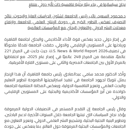
نجاح سياساتها في بناء بيئة بحثية تنافسية ذات تأثير دولي متنامٍ
د.محمود السعيد، نائب رئيس الجامعة لشئون الدراسات العليا والبحوث: نتائج
التصنيف تعكس التطور الكبير في جودة الإنتاج العلمي للجامعة وارتفاع
معدلات النشر الدولي والتعاون البحثي مع المؤسسات العالمية
في إنجاز دولي جديد يعكس قوة الأداء الأكاديمي والبحثي لجامعة القاهرة
وريادتها على المستويين الإقليمي والدولي، حققت الجامعة تقدمًا ملحوظًا
في تصنيفU.S. News & World Report 2026، حيث جاءت في المركز 221
عالميًا، متقدمة من المركز 248 عالميًا في إصدار عام 2025، مع احتفاظها
بالمركز الأول بين الجامعات المصرية والثاني على مستوى القارة الأفريقية.
وأكد الدكتور محمد سامي عبدالصادق، رئيس جامعة القاهرة، أن هذا الإنجاز
يمثل تتويجًا لجهود الجامعة في تنفيذ استراتيجيتها الطموحة لتطوير التعليم
والبحث العلمي وتعزيز التنافسية الدولية، ويعكس المكانة المتنامية للجامعة
كواحدة من أبرز المؤسسات الأكاديمية والبحثية على المستويين الإقليمي
والدولي.
وقال رئيس الجامعة إن التقدم المستمر في التصنيفات الدولية المرموقة
يؤكد نجاح السياسات التي تبنتها الجامعة خلال السنوات الأخيرة لدعم الباحثين،
وتطوير البنية التحتية البحثية، وتشجيع النشر العلمي الدولي، وتعزيز التعاون مع
الجامعات والمؤسسات البحثية المرموقة حول العالم، بما ينعكس على جودة