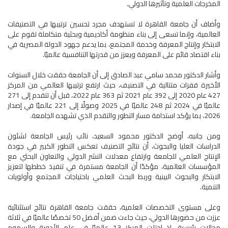
المخرجات العلمية وتأثيرها الدولي.
وأضاف أن جامعة القاهرة لا تستهدف مجرد تحسين ترتيبها في التصنيفات
العالمية، وإنما تسعى إلى بناء منظومة أكاديمية وبحثية متكاملة تقوم على
الابتكار وإنتاج المعرفة وخدمة المجتمع، بما يدعم جهود الدولة المصرية في
بناء اقتصاد قائم على المعرفة ويعزز من قدرتها التنافسية عالميًا.
وأشار الدكتور محمد سامي عبد الصادق إلى أن الجامعة حققت خلال السنوات
الأخيرة قفزات متتالية في التصنيف، حيث ارتفع ترتيبها العالمي من المركز
427 عام 2020 إلى 392 عام 2021 ثم 363 عام 2022، قبل أن تتقدم إلى 271
عالميًا في 2024 ثم 248 عالميًا في 2025 وصولًا إلى 221 عالميًا في إصدار
2026، بما يؤكد استدامة مسار التطور والتقدم الذي تشهده الجامعة.
ومن جانبه، أوضح الدكتور محمود السعيد، نائب رئيس الجامعة لشئون
الدراسات العليا والبحوث، أن نتائج التصنيف تعكس التطور الكبير في جودة
الإنتاج العلمي للجامعة وارتفاع معدلات النشر الدولي والتعاون البحثي مع
المؤسسات العالمية، مؤكدًا أن الجامعة مستمرة في تنفيذ خططها لتعزيز
الابتكار والبحوث البينية وربط البحث العلمي باحتياجات المجتمع وأولويات
التنمية.
وعلى مستوى التخصصات العلمية، حققت جامعة القاهرة نتائج استثنائية
عززت من حضورها الدولي، حيث جاءت ضمن أفضل 50 تخصصًا عالميًا في ثلاثة
مجالات رئيسية، إذ احتلت المركز 13 عالميًا في علم الأدوية والسموم