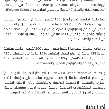
(Pharmacology and Toxicology)، والمركز 31 عالميًا في الرياضيات
(Mathematics)، والمركز 47 عالميًا في علوم البوليمرات (Polymer Science).
كما جاءت الجامعة ضمن أفضل 100 تخصص عالميًا في عدد من المجالات
المهمة، حيث احتلت المركز 59 عالميًا في علوم النبات والحيوان، والمركز 66
عالميًا في علوم وتكنولوجيا الأغذية، والمركز 70 عالميًا في الصحة العامة
والبيئية والمهنية، والمركز 88 عالميًا في العلوم الزراعية، والمركز 96 عالميًا
في الأحياء والكيمياء الحيوية.
وواصلت الجامعة حضورها المتميز ضمن أفضل 200 تخصص عالميًا، محققة
المركز 138 عالميًا في علم الأحياء الدقيقة، و161 عالميًا في الكيمياء، و185
عالميًا في الطب الإكلينيكي، و189 عالميًا في هندسة الموارد المائية، و197
عالميًا في العلوم والتكنولوجيا الخضراء والمستدامة.
ويُعد تصنيف U.S. News & World Report أحد أكثر التصنيفات الدولية تأثيرًا
في تقييم الجامعات عالميًا، إذ يعتمد بصورة أساسية على مؤشرات الأداء
البحثي، والسمعة الأكاديمية العالمية والإقليمية، وتأثير الأبحاث العلمية،
ومعدلات الاستشهادات المرجعية، ونسبة الأبحاث الأعلى استشهادًا عالميًا،
ومستوى التعاون الدولي، والنشر العلمي في المجلات ذات التأثير المرتفع.
أخر الاخبار