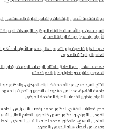
جولة تفقدية لأعمال الإنشاءات والتطوير الجارية بالمستشفى الج
السيد حسن عبدالله محافظ البنك المركزي: التوسعات الجديدة
الأورام وتحسين جودة الرعاية الصحية.
د.عبد العزيز قنصوة وزير التعليم العالي: معهد الأورام أحد أهم 
العلاجية والبحثية بالمعهد.
د.محمد سامي عبدالصادق: افتتاح الوحدات الجديدة وتطوير ال
المعهد باعتباره صرحاطبيا وطنيا يقدم خدماته
افتتح السيد حسن عبدالله محافظ البنك المركزي، والدكتور عبد 
جامعة القاهرة، عددا من مشروعات التطوير والتحديث بالمعهد ا
الأورام وتطوير الخدمات الطبية المقدمة للمرضى.
حضر فعاليات الافتتاح، الدكتور محمد رفعت نائب رئيس الجام
القومي للأورام، والدكتور حسين خالد وزير التعليم العالي الأ
العلمي الاسبق، والدكتور محمد لطيف الرئيس التنفيذي للمج
وفيف من أعضاء هيئة التدريس بالمعهد.