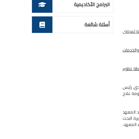
البرامج الأكاديمية
أسئلة شائعة
مة لمرضى
 والخدمات
طة تطوير
دق، رئيس
ومة علاج
د المعهد
رة البحث
 المعهد،