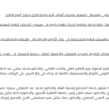
نوبي والشمالي للمعهد ووحدات أمراض الدم وزراعة النخاع وعلاج اليوم الواحد.
 تمثل نقلة نوعية حقيقية لإحداث طفرة كبيرة فى مستوى الخدمات الطبية المقد
المؤسسات الطبية المتخصصة في علاج الأورام والدولة تولى اهتماما بالبنية التحتية
عيادات الخارجية وتحديث المنشآت والجامعة تواصل دعمها المستمر فى تنفيذ خ
العزيز قنصوة، وزير التعليم العالي والبحث العلمي، والدكتور محمد سامي عبد الصا
لقومي للأورام والمستشفيات التابعة له، وذلك في إطار الحرص علي الإرتقاء بمنظ
عة لشئون خدمة المجتمع وتنمية البيئة، والدكتور محمد عبد المعطي سمره عمي
سبق، والدكتور حسام كامل رئيس جامعة القاهرة الأسبق، والدكتورة نادية زخاري وزي
لس الصحي المصري، والدكتور عماد شاش مدير مستشفى الثدي بالتجمع، ووكلاء