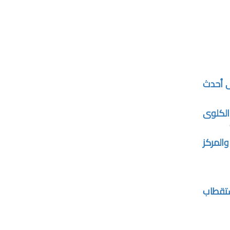
لى أحدث
الكلوى
ة القاهرة تحتفل بتخريج الدفعة الـ18 من برنامج الإدارة الرياضية بالشراكة مع الاتحاد الدولي لكرة القدم FIFA والمركز
ستقطاب