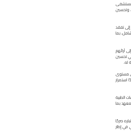
المستشفى
، وتحسين
إلى تفقد
شامل، بما
ى آرائهم
في تحسين
 له.
في مستوى
 استمرار
ات الطبية
لمعهد بما
ره صرحًا
ي في إطار