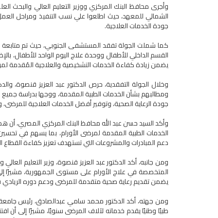
وأجرى محافظ البنك المركزي ووزير التعليم العالي والبحث الع
الشمالي للمعهد، حيث اطلعوا علي نسب التنفيذ ومراحل العمل ا
جودة الخدمات العلاجية.
كما شملت الجولة تفقد المستشفى الجنوبي، حيث تم متابعة منظو
القسم الداخلي للأطفال ووحدة علاج اليوم الواحد للأطفال، بالإضا
يضمن زيادة كفاءة الخدمات التشخيصية والعلاجية المُقدمة لمر
وخلال الجولة التفقدية، حرص الدكتور عبد العزيز قنصوة، وا
ومطالبهم بشأن الخدمات الطبية المقدمة، ووجها بدراسة جميع 
جودة الرعاية الصحية، وتوفير أفضل الخدمات العلاجية للمرضى، 
وأكد السيد حسن عبد الله محافظ البنك المركزي المصري، أن ه
الخدمات الطبية المقدمة لمرضى الأورام، بما يسهم في تحسين ج
دعم المبادرات والمشروعات التي تستهدف تعزيز كفاءة القطاع ا
ومن جانبه، أكد الدكتور عبد العزيز قنصوة، وزير التعليم العال
المتخصصة في علاج الأورام على مستوى الجمهورية، مشيرًا إلى أن ا
يضمن تقديم رعاية صحية متقدمة للمرضى ودعم دوره الريادي في
ومن جهته، أكد الدكتور محمد سامي عبدالصادق، رئيس جامعة ال
طبيًا وطنيًا يقدم خدماته لآلاف المرضى سنويًا، مشيرًا إلى أن اف