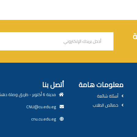
ة
معلومات هامة
أتصل بنا
مدينة 6 أكتوبر - طريق وصلة دهشور
أسئلة شائعة
خصائص الطلاب
CNU@cu.edu.eg
cnu.cu.edu.eg